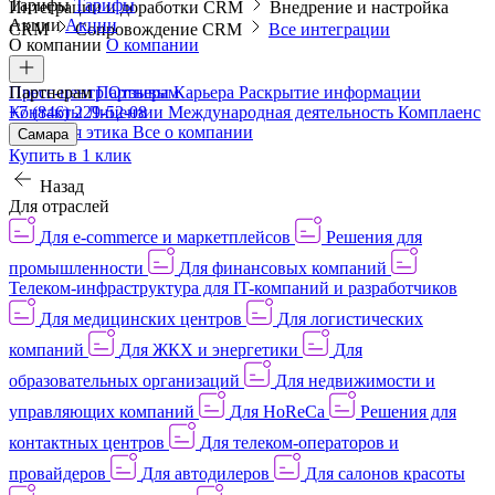
Тарифы
Тарифы
Интеграции и доработки CRM
Внедрение и настройка
Акции
Акции
CRM
Сопровождение CRM
Все интеграции
О компании
О компании
Пресс-центр
Партнерам
Партнерам
Отзывы
Карьера
Раскрытие информации
Контакты
+7 (846) 229-52-08
Лицензии
Международная деятельность
Комплаенс
и деловая этика
Все о компании
Самара
Купить в 1 клик
Назад
Для отраслей
Для e-commerce и маркетплейсов
Решения для
промышленности
Для финансовых компаний
Телеком-инфраструктура для IT-компаний и разработчиков
Для медицинских центров
Для логистических
компаний
Для ЖКХ и энергетики
Для
образовательных организаций
Для недвижимости и
управляющих компаний
Для HoReCa
Решения для
контактных центров
Для телеком-операторов и
провайдеров
Для автодилеров
Для салонов красоты