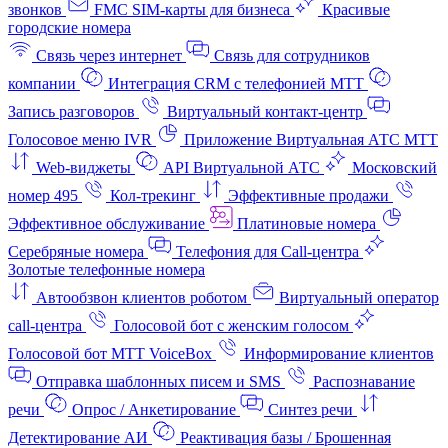
звонков
FMC SIM-карты для бизнеса
Красивые
городские номера
Связь через интернет
Связь для сотрудников
компании
Интеграция CRM с телефонией МТТ
Запись разговоров
Виртуальный контакт‑центр
Голосовое меню IVR
Приложение Виртуальная АТС МТТ
Web-виджеты
API Виртуальной АТС
Московский
номер 495
Кол-трекинг
Эффективные продажи
Эффективное обслуживание
Платиновые номера
Серебряные номера
Телефония для Call-центра
Золотые телефонные номера
Автообзвон клиентов роботом
Виртуальный оператор
call-центра
Голосовой бот с женским голосом
Голосовой бот МТТ VoiceBox
Информирование клиентов
Отправка шаблонных писем и SMS
Распознавание
речи
Опрос / Анкетирование
Синтез речи
Детектирование АИ
Реактивация базы / Брошенная