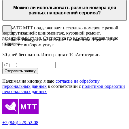
звонке открывается карточка клиента с историей автомобиля.
Данные о записи передаются из ВАТС в 1С автоматически.
Можно ли использовать разные номера для
разных направлений сервиса?
Да. ВАТС МТТ поддерживает несколько номеров с разной
маршрутизацией: шиномонтаж, кузовной ремонт,
гарантийный отдел. Статистика по каждому направлению
Оставьте заявку, и наш менеджер проконсультирует вас и
отдельно.
поможет с выбором услуг
30 дней бесплатно. Интеграция с 1С:Автосервис.
Отправить заявку
Нажимая на кнопку, я даю
согласие на обработку
персональных данных
в соответствии с
политикой обработки
персональных данных
+7 (846) 229-52-08