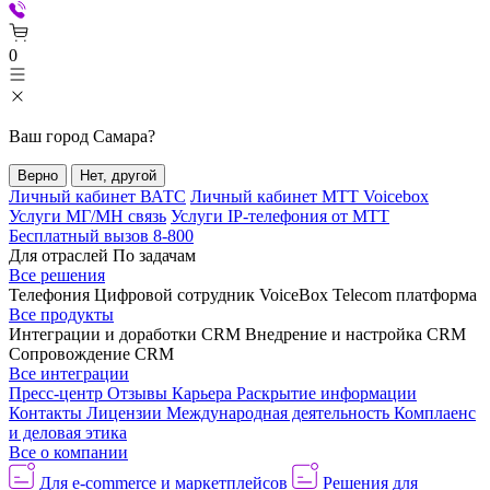
0
Ваш город
Самара
?
Верно
Нет, другой
Личный кабинет ВАТС
Личный кабинет МТТ Voicebox
Услуги МГ/МН связь
Услуги IP-телефония от МТТ
Бесплатный вызов 8-800
Для отраслей
По задачам
Все решения
Телефония
Цифровой сотрудник VoiceBox
Telecom платформа
Все продукты
Интеграции и доработки CRM
Внедрение и настройка CRM
Сопровождение CRM
Все интеграции
Пресс-центр
Отзывы
Карьера
Раскрытие информации
Контакты
Лицензии
Международная деятельность
Комплаенс
и деловая этика
Все о компании
Для e-commerce и маркетплейсов
Решения для