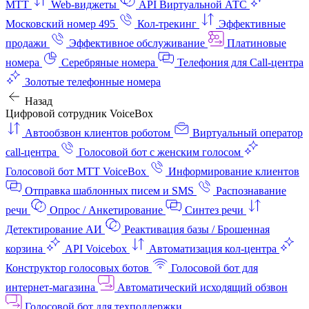
МТТ
Web-виджеты
API Виртуальной АТС
Московский номер 495
Кол-трекинг
Эффективные
продажи
Эффективное обслуживание
Платиновые
номера
Серебряные номера
Телефония для Call-центра
Золотые телефонные номера
Назад
Цифровой сотрудник VoiceBox
Автообзвон клиентов роботом
Виртуальный оператор
call-центра
Голосовой бот с женским голосом
Голосовой бот МТТ VoiceBox
Информирование клиентов
Отправка шаблонных писем и SMS
Распознавание
речи
Опрос / Анкетирование
Синтез речи
Детектирование АИ
Реактивация базы / Брошенная
корзина
API Voicebox
Автоматизация кол‑центра
Конструктор голосовых ботов
Голосовой бот для
интернет‑магазина
Автоматический исходящий обзвон
Голосовой бот для техподдержки