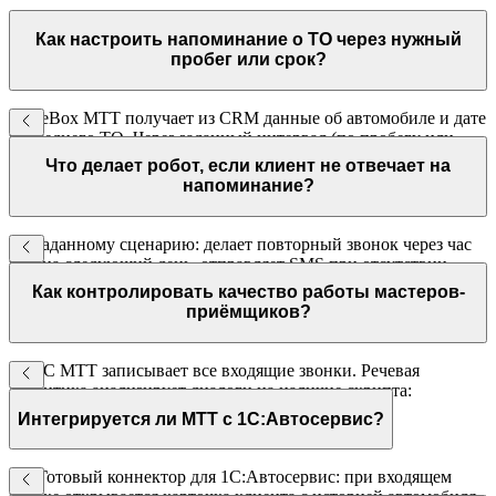
Как настроить напоминание о ТО через нужный
пробег или срок?
VoiceBox МТТ получает из CRM данные об автомобиле и дате
последнего ТО. Через заданный интервал (по пробегу или
календарному сроку) автоматически звонит клиенту с
Что делает робот, если клиент не отвечает на
предложением записаться.
напоминание?
По заданному сценарию: делает повторный звонок через час
или на следующий день, отправляет SMS при отсутствии
ответа. Все попытки контакта фиксируются в CRM.
Как контролировать качество работы мастеров-
приёмщиков?
ВАТС МТТ записывает все входящие звонки. Речевая
аналитика анализирует диалоги на наличие скрипта:
приветствие, уточнение задачи, предложение
Интегрируется ли МТТ с 1С:Автосервис?
дополнительных услуг, прощание.
Да. Готовый коннектор для 1С:Автосервис: при входящем