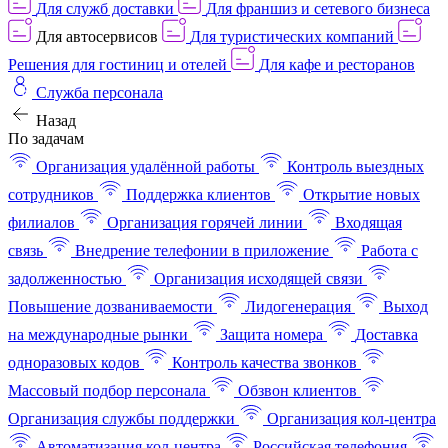
Для служб доставки
Для франшиз и сетевого бизнеса
Для автосервисов
Для туристических компаний
Решения для гостиниц и отелей
Для кафе и ресторанов
Служба персонала
Назад
По задачам
Организация удалённой работы
Контроль выездных
сотрудников
Поддержка клиентов
Открытие новых
филиалов
Организация горячей линии
Входящая
связь
Внедрение телефонии в приложение
Работа с
задолженностью
Организация исходящей связи
Повышение дозваниваемости
Лидогенерация
Выход
на международные рынки
Защита номера
Доставка
одноразовых кодов
Контроль качества звонков
Массовый подбор персонала
Обзвон клиентов
Организация службы поддержки
Организация кол-центра
Автоматизация кол-центра
Российская телефония