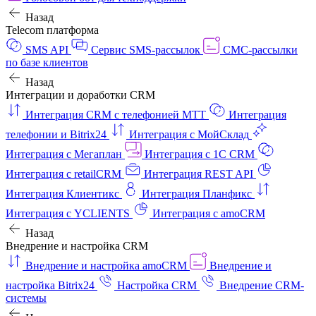
Назад
Telecom платформа
SMS API
Сервис SMS-рассылок
СМС-рассылки
по базе клиентов
Назад
Интеграции и доработки CRM
Интеграция CRM с телефонией МТТ
Интеграция
телефонии и Bitrix24
Интеграция с МойСклад
Интеграция с Мегаплан
Интеграция с 1C CRM
Интеграция с retailCRM
Интеграция REST API
Интеграция Клиентикс
Интеграция Планфикс
Интеграция с YCLIENTS
Интеграция с amoCRM
Назад
Внедрение и настройка CRM
Внедрение и настройка amoCRM
Внедрение и
настройка Bitrix24
Настройка CRM
Внедрение CRM-
системы