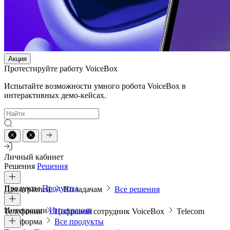
Акция
Протестируйте работу VoiceBox
Испытайте возможности умного робота VoiceBox в
интерактивных демо-кейсах.
Личный кабинет
Решения
Решения
Продукты
Продукты
Для отраслей
По задачам
Все решения
Интеграции
Интеграции
Телефония
Цифровой сотрудник VoiceBox
Telecom
платформа
Все продукты