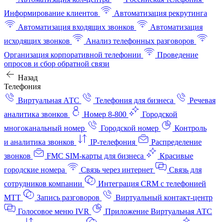
Информирование клиентов
Автоматизация рекрутинга
Автоматизация входящих звонков
Автоматизация
исходящих звонков
Анализ телефонных разговоров
Организация корпоративной телефонии
Проведение
опросов и сбор обратной связи
Назад
Телефония
Виртуальная АТС
Телефония для бизнеса
Речевая
аналитика звонков
Номер 8-800
Городской
многоканальный номер
Городской номер
Контроль
и аналитика звонков
IP-телефония
Распределение
звонков
FMC SIM-карты для бизнеса
Красивые
городские номера
Связь через интернет
Связь для
сотрудников компании
Интеграция CRM с телефонией
МТТ
Запись разговоров
Виртуальный контакт‑центр
Голосовое меню IVR
Приложение Виртуальная АТС