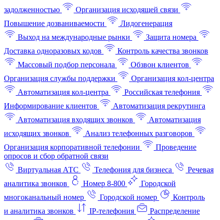
задолженностью
Организация исходящей связи
Повышение дозваниваемости
Лидогенерация
Выход на международные рынки
Защита номера
Доставка одноразовых кодов
Контроль качества звонков
Массовый подбор персонала
Обзвон клиентов
Организация службы поддержки
Организация кол-центра
Автоматизация кол-центра
Российская телефония
Информирование клиентов
Автоматизация рекрутинга
Автоматизация входящих звонков
Автоматизация
исходящих звонков
Анализ телефонных разговоров
Организация корпоративной телефонии
Проведение
опросов и сбор обратной связи
Виртуальная АТС
Телефония для бизнеса
Речевая
аналитика звонков
Номер 8-800
Городской
многоканальный номер
Городской номер
Контроль
и аналитика звонков
IP-телефония
Распределение