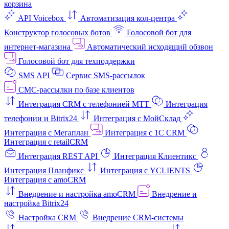
корзина
API Voicebox
Автоматизация кол‑центра
Конструктор голосовых ботов
Голосовой бот для
интернет‑магазина
Автоматический исходящий обзвон
Голосовой бот для техподдержки
SMS API
Сервис SMS-рассылок
СМС-рассылки по базе клиентов
Интеграция CRM с телефонией МТТ
Интеграция
телефонии и Bitrix24
Интеграция с МойСклад
Интеграция с Мегаплан
Интеграция с 1C CRM
Интеграция с retailCRM
Интеграция REST API
Интеграция Клиентикс
Интеграция Планфикс
Интеграция с YCLIENTS
Интеграция с amoCRM
Внедрение и настройка amoCRM
Внедрение и
настройка Bitrix24
Настройка CRM
Внедрение CRM-системы