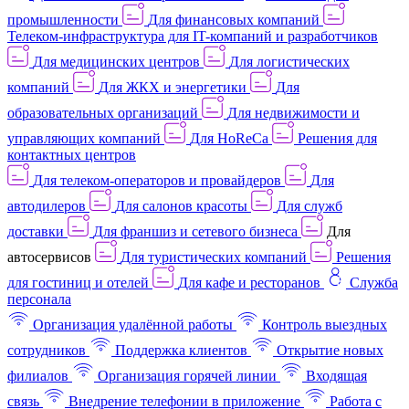
промышленности
Для финансовых компаний
Телеком-инфраструктура для IT-компаний и разработчиков
Для медицинских центров
Для логистических
компаний
Для ЖКХ и энергетики
Для
образовательных организаций
Для недвижимости и
управляющих компаний
Для HoReCa
Решения для
контактных центров
Для телеком-операторов и провайдеров
Для
автодилеров
Для салонов красоты
Для служб
доставки
Для франшиз и сетевого бизнеса
Для
автосервисов
Для туристических компаний
Решения
для гостиниц и отелей
Для кафе и ресторанов
Служба
персонала
Организация удалённой работы
Контроль выездных
сотрудников
Поддержка клиентов
Открытие новых
филиалов
Организация горячей линии
Входящая
связь
Внедрение телефонии в приложение
Работа с