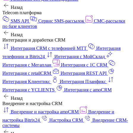
Назад
Telecom платформа
SMS API
Сервис SMS-рассылок
СМС-рассылки
по базе клиентов
Назад
Интеграции и доработки CRM
Интеграция CRM с телефонией МТТ
Интеграция
телефонии и Bitrix24
Интеграция с МойСклад
Интеграция с Мегаплан
Интеграция с 1C CRM
Интеграция с retailCRM
Интеграция REST API
Интеграция Клиентикс
Интеграция Планфикс
Интеграция с YCLIENTS
Интеграция с amoCRM
Назад
Внедрение и настройка CRM
Внедрение и настройка amoCRM
Внедрение и
настройка Bitrix24
Настройка CRM
Внедрение CRM-
системы