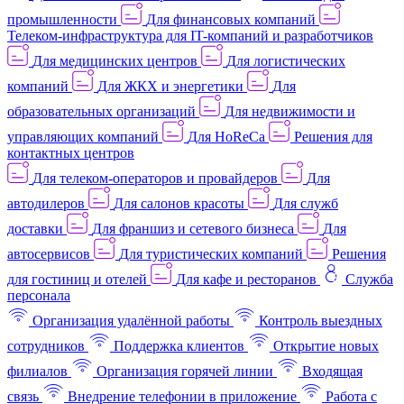
промышленности
Для финансовых компаний
Телеком-инфраструктура для IT-компаний и разработчиков
Для медицинских центров
Для логистических
компаний
Для ЖКХ и энергетики
Для
образовательных организаций
Для недвижимости и
управляющих компаний
Для HoReCa
Решения для
контактных центров
Для телеком-операторов и провайдеров
Для
автодилеров
Для салонов красоты
Для служб
доставки
Для франшиз и сетевого бизнеса
Для
автосервисов
Для туристических компаний
Решения
для гостиниц и отелей
Для кафе и ресторанов
Служба
персонала
Организация удалённой работы
Контроль выездных
сотрудников
Поддержка клиентов
Открытие новых
филиалов
Организация горячей линии
Входящая
связь
Внедрение телефонии в приложение
Работа с