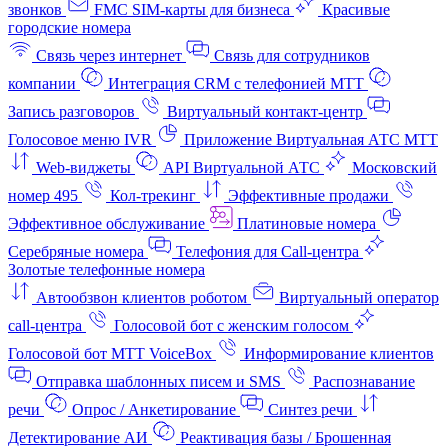
звонков
FMC SIM-карты для бизнеса
Красивые
городские номера
Связь через интернет
Связь для сотрудников
компании
Интеграция CRM с телефонией МТТ
Запись разговоров
Виртуальный контакт‑центр
Голосовое меню IVR
Приложение Виртуальная АТС МТТ
Web-виджеты
API Виртуальной АТС
Московский
номер 495
Кол-трекинг
Эффективные продажи
Эффективное обслуживание
Платиновые номера
Серебряные номера
Телефония для Call-центра
Золотые телефонные номера
Автообзвон клиентов роботом
Виртуальный оператор
call-центра
Голосовой бот с женским голосом
Голосовой бот МТТ VoiceBox
Информирование клиентов
Отправка шаблонных писем и SMS
Распознавание
речи
Опрос / Анкетирование
Синтез речи
Детектирование АИ
Реактивация базы / Брошенная