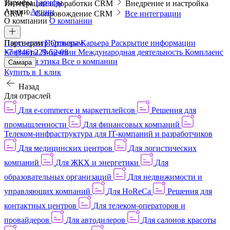
Тарифы
Тарифы
Интеграции и доработки CRM
Внедрение и настройка
Акции
Акции
CRM
Сопровождение CRM
Все интеграции
О компании
О компании
Пресс-центр
Партнерам
Партнерам
Отзывы
Карьера
Раскрытие информации
Контакты
+7 (846) 229-52-08
Лицензии
Международная деятельность
Комплаенс
и деловая этика
Все о компании
Самара
Купить в 1 клик
Назад
Для отраслей
Для e-commerce и маркетплейсов
Решения для
промышленности
Для финансовых компаний
Телеком-инфраструктура для IT-компаний и разработчиков
Для медицинских центров
Для логистических
компаний
Для ЖКХ и энергетики
Для
образовательных организаций
Для недвижимости и
управляющих компаний
Для HoReCa
Решения для
контактных центров
Для телеком-операторов и
провайдеров
Для автодилеров
Для салонов красоты