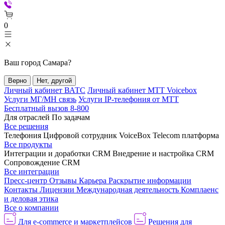
0
Ваш город
Самара
?
Верно
Нет, другой
Личный кабинет ВАТС
Личный кабинет МТТ Voicebox
Услуги МГ/МН связь
Услуги IP-телефония от МТТ
Бесплатный вызов 8-800
Для отраслей
По задачам
Все решения
Телефония
Цифровой сотрудник VoiceBox
Telecom платформа
Все продукты
Интеграции и доработки CRM
Внедрение и настройка CRM
Сопровождение CRM
Все интеграции
Пресс-центр
Отзывы
Карьера
Раскрытие информации
Контакты
Лицензии
Международная деятельность
Комплаенс
и деловая этика
Все о компании
Для e-commerce и маркетплейсов
Решения для