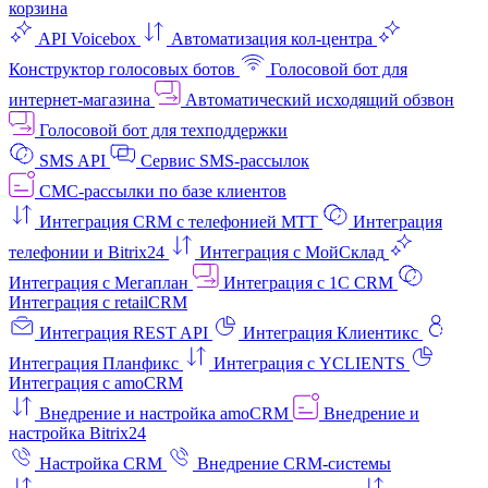
корзина
API Voicebox
Автоматизация кол‑центра
Конструктор голосовых ботов
Голосовой бот для
интернет‑магазина
Автоматический исходящий обзвон
Голосовой бот для техподдержки
SMS API
Сервис SMS-рассылок
СМС-рассылки по базе клиентов
Интеграция CRM с телефонией МТТ
Интеграция
телефонии и Bitrix24
Интеграция с МойСклад
Интеграция с Мегаплан
Интеграция с 1C CRM
Интеграция с retailCRM
Интеграция REST API
Интеграция Клиентикс
Интеграция Планфикс
Интеграция с YCLIENTS
Интеграция с amoCRM
Внедрение и настройка amoCRM
Внедрение и
настройка Bitrix24
Настройка CRM
Внедрение CRM-системы