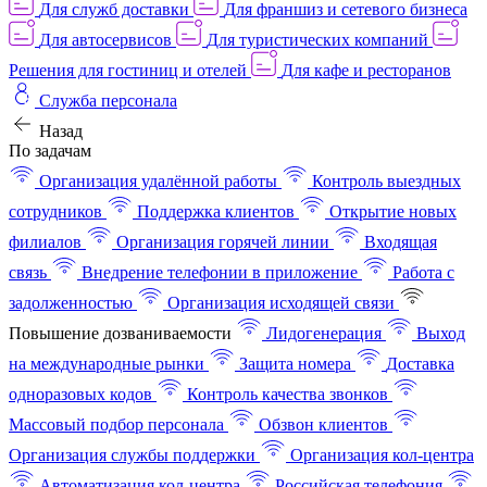
Для служб доставки
Для франшиз и сетевого бизнеса
Для автосервисов
Для туристических компаний
Решения для гостиниц и отелей
Для кафе и ресторанов
Служба персонала
Назад
По задачам
Организация удалённой работы
Контроль выездных
сотрудников
Поддержка клиентов
Открытие новых
филиалов
Организация горячей линии
Входящая
связь
Внедрение телефонии в приложение
Работа с
задолженностью
Организация исходящей связи
Повышение дозваниваемости
Лидогенерация
Выход
на международные рынки
Защита номера
Доставка
одноразовых кодов
Контроль качества звонков
Массовый подбор персонала
Обзвон клиентов
Организация службы поддержки
Организация кол-центра
Автоматизация кол-центра
Российская телефония