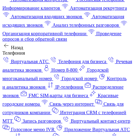
Информирование клиентов
Автоматизация рекрутинга
Автоматизация входящих звонков
Автоматизация
исходящих звонков
Анализ телефонных разговоров
Организация корпоративной телефонии
Проведение
опросов и сбор обратной связи
Назад
Телефония
Виртуальная АТС
Телефония для бизнеса
Речевая
аналитика звонков
Номер 8-800
Городской
многоканальный номер
Городской номер
Контроль
и аналитика звонков
IP-телефония
Распределение
звонков
FMC SIM-карты для бизнеса
Красивые
городские номера
Связь через интернет
Связь для
сотрудников компании
Интеграция CRM с телефонией
МТТ
Запись разговоров
Виртуальный контакт‑центр
Голосовое меню IVR
Приложение Виртуальная АТС