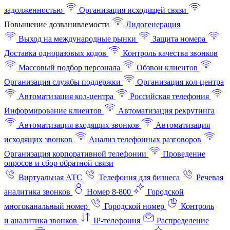
задолженностью
Организация исходящей связи
Повышение дозваниваемости
Лидогенерация
Выход на международные рынки
Защита номера
Доставка одноразовых кодов
Контроль качества звонков
Массовый подбор персонала
Обзвон клиентов
Организация службы поддержки
Организация кол-центра
Автоматизация кол-центра
Российская телефония
Информирование клиентов
Автоматизация рекрутинга
Автоматизация входящих звонков
Автоматизация
исходящих звонков
Анализ телефонных разговоров
Организация корпоративной телефонии
Проведение
опросов и сбор обратной связи
Виртуальная АТС
Телефония для бизнеса
Речевая
аналитика звонков
Номер 8-800
Городской
многоканальный номер
Городской номер
Контроль
и аналитика звонков
IP-телефония
Распределение