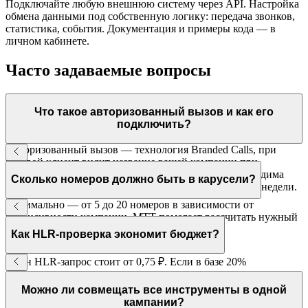
Подключайте любую внешнюю систему через API. Настройка
обмена данными под собственную логику: передача звонков,
статистика, события. Документация и примеры кода — в
личном кабинете.
Часто задаваемые вопросы
Что такое авторизованный вызов и как его
подключить?
Авторизованный вызов — технология Branded Calls, при
которой клиент видит название вашей компании при
входящем звонке. Подключается через МТТ — необходима
Сколько номеров должно быть в карусели?
верификация бренда у операторов связи. Срок — 1–2 недели.
Оптимально — от 5 до 20 номеров в зависимости от
интенсивности кампании. МТТ помогает рассчитать нужный
пул и настроить логику ротации.
Как HLR-проверка экономит бюджет?
Один HLR-запрос стоит от 0,75 ₽. Если в базе 20%
неактивных номеров, проверка экономит 20% бюджета на
звонки — при большом объёме это тысячи рублей на каждую
Можно ли совмещать все инструменты в одной
кампанию.
кампании?