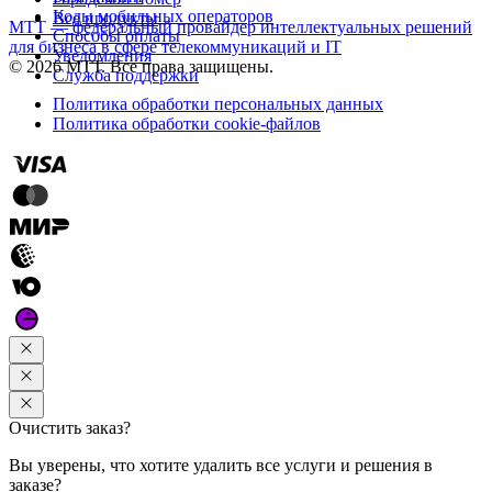
Коды мобильных операторов
Все продукты
МТТ — федеральный провайдер интеллектуальных решений
Способы оплаты
для бизнеса в сфере телекоммуникаций и IT
Уведомления
© 2026 МТТ. Все права защищены.
Служба поддержки
Политика обработки персональных данных
Политика обработки cookie-файлов
Очистить заказ?
Вы уверены, что хотите удалить все услуги и решения в
заказе?