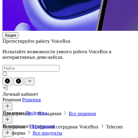
Акция
Протестируйте работу VoiceBox
Испытайте возможности умного робота VoiceBox в
интерактивных демо-кейсах.
Личный кабинет
Решения
Решения
Продукты
Продукты
Для отраслей
По задачам
Все решения
Интеграции
Интеграции
Телефония
Цифровой сотрудник VoiceBox
Telecom
платформа
Все продукты