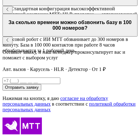
Да. Стандартная конфигурация высокоэффективной
исходящей кампании МТТ: HLR-проверка → авторизованный
вызов → карусель номеров → детектор автоответчиков. Все
За сколько времени можно обзвонить базу в 100
инструменты работают вместе.
000 номеров?
Голосовой робот с ИИ МТТ обзванивает до 300 номеров в
минуту. База в 100 000 контактов при работе 8 часов
обрабатывается за 1 рабочий день.
Оставьте заявку, и наш менеджер проконсультирует вас и
поможет с выбором услуг
Авт. вызов · Карусель · HLR · Детектор · От 1 ₽
Отправить заявку
Нажимая на кнопку, я даю
согласие на обработку
персональных данных
в соответствии с
политикой обработки
персональных данных