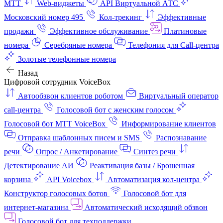
МТТ
Web-виджеты
API Виртуальной АТС
Московский номер 495
Кол-трекинг
Эффективные
продажи
Эффективное обслуживание
Платиновые
номера
Серебряные номера
Телефония для Call-центра
Золотые телефонные номера
Назад
Цифровой сотрудник VoiceBox
Автообзвон клиентов роботом
Виртуальный оператор
call-центра
Голосовой бот с женским голосом
Голосовой бот МТТ VoiceBox
Информирование клиентов
Отправка шаблонных писем и SMS
Распознавание
речи
Опрос / Анкетирование
Синтез речи
Детектирование АИ
Реактивация базы / Брошенная
корзина
API Voicebox
Автоматизация кол‑центра
Конструктор голосовых ботов
Голосовой бот для
интернет‑магазина
Автоматический исходящий обзвон
Голосовой бот для техподдержки