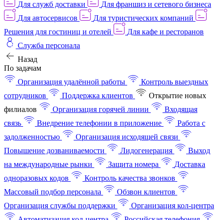
Для служб доставки
Для франшиз и сетевого бизнеса
Для автосервисов
Для туристических компаний
Решения для гостиниц и отелей
Для кафе и ресторанов
Служба персонала
Назад
По задачам
Организация удалённой работы
Контроль выездных
сотрудников
Поддержка клиентов
Открытие новых
филиалов
Организация горячей линии
Входящая
связь
Внедрение телефонии в приложение
Работа с
задолженностью
Организация исходящей связи
Повышение дозваниваемости
Лидогенерация
Выход
на международные рынки
Защита номера
Доставка
одноразовых кодов
Контроль качества звонков
Массовый подбор персонала
Обзвон клиентов
Организация службы поддержки
Организация кол-центра
Автоматизация кол-центра
Российская телефония