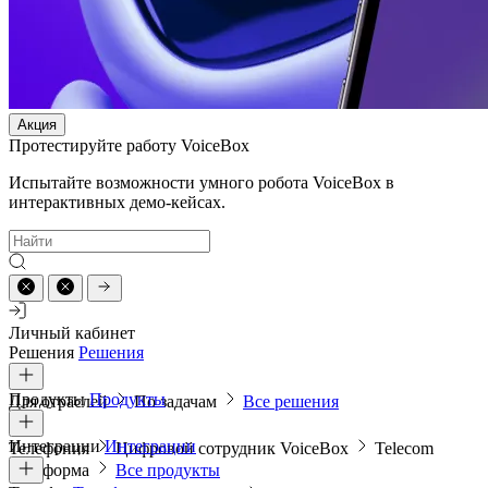
Акция
Протестируйте работу VoiceBox
Испытайте возможности умного робота VoiceBox в
интерактивных демо-кейсах.
Личный кабинет
Решения
Решения
Продукты
Продукты
Для отраслей
По задачам
Все решения
Интеграции
Интеграции
Телефония
Цифровой сотрудник VoiceBox
Telecom
платформа
Все продукты