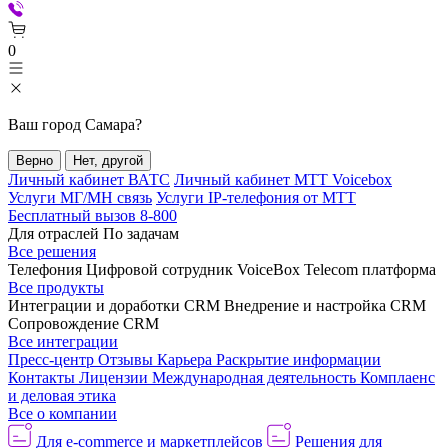
0
Ваш город
Самара
?
Верно
Нет, другой
Личный кабинет ВАТС
Личный кабинет МТТ Voicebox
Услуги МГ/МН связь
Услуги IP-телефония от МТТ
Бесплатный вызов 8-800
Для отраслей
По задачам
Все решения
Телефония
Цифровой сотрудник VoiceBox
Telecom платформа
Все продукты
Интеграции и доработки CRM
Внедрение и настройка CRM
Сопровождение CRM
Все интеграции
Пресс-центр
Отзывы
Карьера
Раскрытие информации
Контакты
Лицензии
Международная деятельность
Комплаенс
и деловая этика
Все о компании
Для e-commerce и маркетплейсов
Решения для