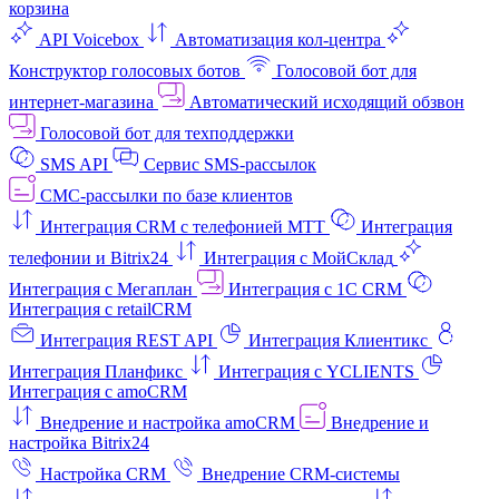
корзина
API Voicebox
Автоматизация кол‑центра
Конструктор голосовых ботов
Голосовой бот для
интернет‑магазина
Автоматический исходящий обзвон
Голосовой бот для техподдержки
SMS API
Сервис SMS-рассылок
СМС-рассылки по базе клиентов
Интеграция CRM с телефонией МТТ
Интеграция
телефонии и Bitrix24
Интеграция с МойСклад
Интеграция с Мегаплан
Интеграция с 1C CRM
Интеграция с retailCRM
Интеграция REST API
Интеграция Клиентикс
Интеграция Планфикс
Интеграция с YCLIENTS
Интеграция с amoCRM
Внедрение и настройка amoCRM
Внедрение и
настройка Bitrix24
Настройка CRM
Внедрение CRM-системы