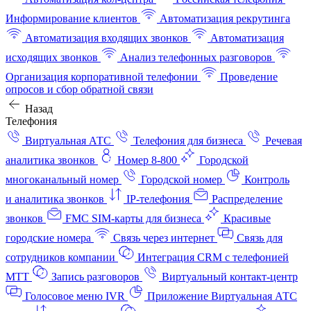
Информирование клиентов
Автоматизация рекрутинга
Автоматизация входящих звонков
Автоматизация
исходящих звонков
Анализ телефонных разговоров
Организация корпоративной телефонии
Проведение
опросов и сбор обратной связи
Назад
Телефония
Виртуальная АТС
Телефония для бизнеса
Речевая
аналитика звонков
Номер 8-800
Городской
многоканальный номер
Городской номер
Контроль
и аналитика звонков
IP-телефония
Распределение
звонков
FMC SIM-карты для бизнеса
Красивые
городские номера
Связь через интернет
Связь для
сотрудников компании
Интеграция CRM с телефонией
МТТ
Запись разговоров
Виртуальный контакт‑центр
Голосовое меню IVR
Приложение Виртуальная АТС