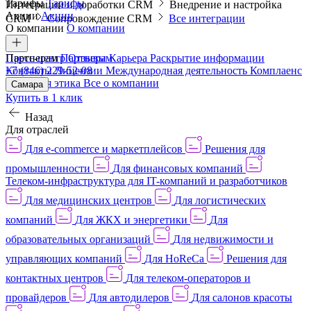
Тарифы
Тарифы
Интеграции и доработки CRM
Внедрение и настройка
Акции
Акции
CRM
Сопровождение CRM
Все интеграции
О компании
О компании
Пресс-центр
Партнерам
Партнерам
Отзывы
Карьера
Раскрытие информации
Контакты
+7 (846) 229-52-08
Лицензии
Международная деятельность
Комплаенс
и деловая этика
Все о компании
Самара
Купить в 1 клик
Назад
Для отраслей
Для e-commerce и маркетплейсов
Решения для
промышленности
Для финансовых компаний
Телеком-инфраструктура для IT-компаний и разработчиков
Для медицинских центров
Для логистических
компаний
Для ЖКХ и энергетики
Для
образовательных организаций
Для недвижимости и
управляющих компаний
Для HoReCa
Решения для
контактных центров
Для телеком-операторов и
провайдеров
Для автодилеров
Для салонов красоты