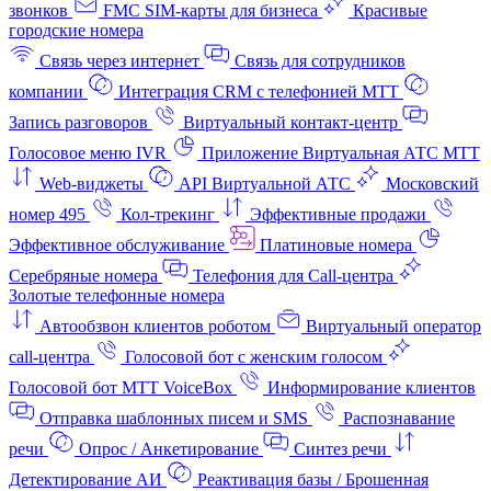
звонков
FMC SIM-карты для бизнеса
Красивые
городские номера
Связь через интернет
Связь для сотрудников
компании
Интеграция CRM с телефонией МТТ
Запись разговоров
Виртуальный контакт‑центр
Голосовое меню IVR
Приложение Виртуальная АТС МТТ
Web-виджеты
API Виртуальной АТС
Московский
номер 495
Кол-трекинг
Эффективные продажи
Эффективное обслуживание
Платиновые номера
Серебряные номера
Телефония для Call-центра
Золотые телефонные номера
Автообзвон клиентов роботом
Виртуальный оператор
call-центра
Голосовой бот с женским голосом
Голосовой бот МТТ VoiceBox
Информирование клиентов
Отправка шаблонных писем и SMS
Распознавание
речи
Опрос / Анкетирование
Синтез речи
Детектирование АИ
Реактивация базы / Брошенная