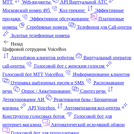
МТТ
Web-виджеты
API Виртуальной АТС
Московский номер 495
Кол-трекинг
Эффективные
продажи
Эффективное обслуживание
Платиновые
номера
Серебряные номера
Телефония для Call-центра
Золотые телефонные номера
Назад
Цифровой сотрудник VoiceBox
Автообзвон клиентов роботом
Виртуальный оператор
call-центра
Голосовой бот с женским голосом
Голосовой бот МТТ VoiceBox
Информирование клиентов
Отправка шаблонных писем и SMS
Распознавание
речи
Опрос / Анкетирование
Синтез речи
Детектирование АИ
Реактивация базы / Брошенная
корзина
API Voicebox
Автоматизация кол‑центра
Конструктор голосовых ботов
Голосовой бот для
интернет‑магазина
Автоматический исходящий обзвон
Голосовой бот для техподдержки