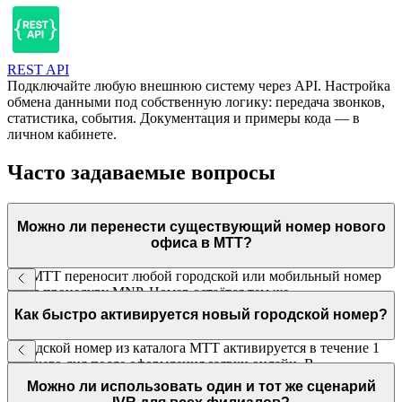
REST API
Подключайте любую внешнюю систему через API. Настройка
обмена данными под собственную логику: передача звонков,
статистика, события. Документация и примеры кода — в
личном кабинете.
Часто задаваемые вопросы
Можно ли перенести существующий номер нового
офиса в МТТ?
Да. МТТ переносит любой городской или мобильный номер
через процедуру MNP. Номер остаётся тем же,
функциональность ВАТС добавляется автоматически.
Как быстро активируется новый городской номер?
Городской номер из каталога МТТ активируется в течение 1
рабочего дня после оформления заявки онлайн. В
большинстве случаев — в течение нескольких часов.
Можно ли использовать один и тот же сценарий