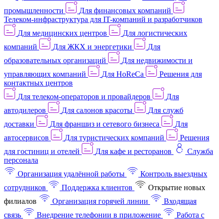
промышленности
Для финансовых компаний
Телеком-инфраструктура для IT-компаний и разработчиков
Для медицинских центров
Для логистических
компаний
Для ЖКХ и энергетики
Для
образовательных организаций
Для недвижимости и
управляющих компаний
Для HoReCa
Решения для
контактных центров
Для телеком-операторов и провайдеров
Для
автодилеров
Для салонов красоты
Для служб
доставки
Для франшиз и сетевого бизнеса
Для
автосервисов
Для туристических компаний
Решения
для гостиниц и отелей
Для кафе и ресторанов
Служба
персонала
Организация удалённой работы
Контроль выездных
сотрудников
Поддержка клиентов
Открытие новых
филиалов
Организация горячей линии
Входящая
связь
Внедрение телефонии в приложение
Работа с