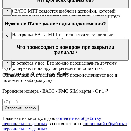
IVR для всех филиалов?
Да. В ВАТС МТТ создаётся шаблон настройки, который
применяется к новым точкам при открытии. Руководитель
адаптирует под нужды каждого офиса — без
Нужен ли IT-специалист для подключения?
программирования.
Нет. Настройка ВАТС МТТ выполняется через личный
кабинет с понятным интерфейсом. Загрузка сотрудников — из
Excel-файла. Служба поддержки МТТ доступна 24/7.
Что происходит с номером при закрытии
филиала?
Номер остаётся у вас. Его можно переназначить другому
офису, перевести на другой регион или оставить с
переадресацией на основной офис.
Оставьте заявку, и наш менеджер проконсультирует вас и
поможет с выбором услуг
Городские номера · ВАТС · FMC SIM-карты · От 1 ₽
Отправить заявку
Нажимая на кнопку, я даю
согласие на обработку
персональных данных
в соответствии с
политикой обработки
персональных данных