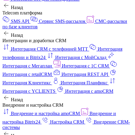
Назад
Telecom платформа
SMS API
Сервис SMS-рассылок
СМС-рассылки
по базе клиентов
Назад
Интеграции и доработки CRM
Интеграция CRM с телефонией МТТ
Интеграция
телефонии и Bitrix24
Интеграция с МойСклад
Интеграция с Мегаплан
Интеграция с 1C CRM
Интеграция с retailCRM
Интеграция REST API
Интеграция Клиентикс
Интеграция Планфикс
Интеграция с YCLIENTS
Интеграция с amoCRM
Назад
Внедрение и настройка CRM
Внедрение и настройка amoCRM
Внедрение и
настройка Bitrix24
Настройка CRM
Внедрение CRM-
системы