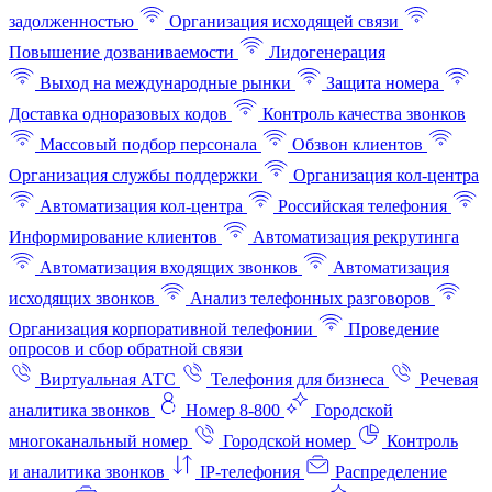
задолженностью
Организация исходящей связи
Повышение дозваниваемости
Лидогенерация
Выход на международные рынки
Защита номера
Доставка одноразовых кодов
Контроль качества звонков
Массовый подбор персонала
Обзвон клиентов
Организация службы поддержки
Организация кол-центра
Автоматизация кол-центра
Российская телефония
Информирование клиентов
Автоматизация рекрутинга
Автоматизация входящих звонков
Автоматизация
исходящих звонков
Анализ телефонных разговоров
Организация корпоративной телефонии
Проведение
опросов и сбор обратной связи
Виртуальная АТС
Телефония для бизнеса
Речевая
аналитика звонков
Номер 8-800
Городской
многоканальный номер
Городской номер
Контроль
и аналитика звонков
IP-телефония
Распределение