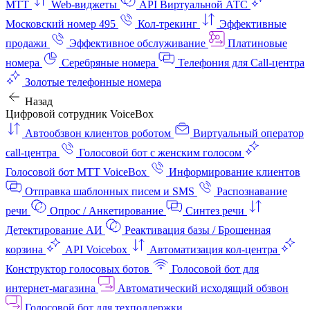
МТТ
Web-виджеты
API Виртуальной АТС
Московский номер 495
Кол-трекинг
Эффективные
продажи
Эффективное обслуживание
Платиновые
номера
Серебряные номера
Телефония для Call-центра
Золотые телефонные номера
Назад
Цифровой сотрудник VoiceBox
Автообзвон клиентов роботом
Виртуальный оператор
call-центра
Голосовой бот с женским голосом
Голосовой бот МТТ VoiceBox
Информирование клиентов
Отправка шаблонных писем и SMS
Распознавание
речи
Опрос / Анкетирование
Синтез речи
Детектирование АИ
Реактивация базы / Брошенная
корзина
API Voicebox
Автоматизация кол‑центра
Конструктор голосовых ботов
Голосовой бот для
интернет‑магазина
Автоматический исходящий обзвон
Голосовой бот для техподдержки