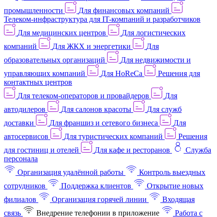
промышленности
Для финансовых компаний
Телеком-инфраструктура для IT-компаний и разработчиков
Для медицинских центров
Для логистических
компаний
Для ЖКХ и энергетики
Для
образовательных организаций
Для недвижимости и
управляющих компаний
Для HoReCa
Решения для
контактных центров
Для телеком-операторов и провайдеров
Для
автодилеров
Для салонов красоты
Для служб
доставки
Для франшиз и сетевого бизнеса
Для
автосервисов
Для туристических компаний
Решения
для гостиниц и отелей
Для кафе и ресторанов
Служба
персонала
Организация удалённой работы
Контроль выездных
сотрудников
Поддержка клиентов
Открытие новых
филиалов
Организация горячей линии
Входящая
связь
Внедрение телефонии в приложение
Работа с