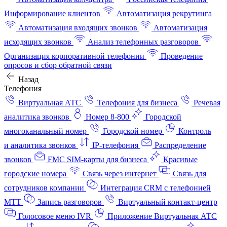
Информирование клиентов
Автоматизация рекрутинга
Автоматизация входящих звонков
Автоматизация
исходящих звонков
Анализ телефонных разговоров
Организация корпоративной телефонии
Проведение
опросов и сбор обратной связи
Назад
Телефония
Виртуальная АТС
Телефония для бизнеса
Речевая
аналитика звонков
Номер 8-800
Городской
многоканальный номер
Городской номер
Контроль
и аналитика звонков
IP-телефония
Распределение
звонков
FMC SIM-карты для бизнеса
Красивые
городские номера
Связь через интернет
Связь для
сотрудников компании
Интеграция CRM с телефонией
МТТ
Запись разговоров
Виртуальный контакт‑центр
Голосовое меню IVR
Приложение Виртуальная АТС