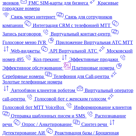
звонков
FMC SIM-карты для бизнеса
Красивые
городские номера
Связь через интернет
Связь для сотрудников
компании
Интеграция CRM с телефонией МТТ
Запись разговоров
Виртуальный контакт‑центр
Голосовое меню IVR
Приложение Виртуальная АТС МТТ
Web-виджеты
API Виртуальной АТС
Московский
номер 495
Кол-трекинг
Эффективные продажи
Эффективное обслуживание
Платиновые номера
Серебряные номера
Телефония для Call-центра
Золотые телефонные номера
Автообзвон клиентов роботом
Виртуальный оператор
call-центра
Голосовой бот с женским голосом
Голосовой бот МТТ VoiceBox
Информирование клиентов
Отправка шаблонных писем и SMS
Распознавание
речи
Опрос / Анкетирование
Синтез речи
Детектирование АИ
Реактивация базы / Брошенная