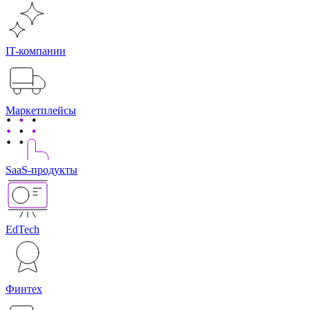
IT-компании
Маркетплейсы
SaaS-продукты
EdTech
Финтех