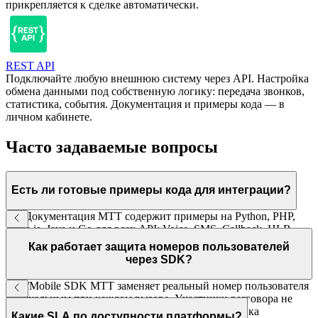
прикрепляется к сделке автоматически.
REST API
Подключайте любую внешнюю систему через API. Настройка
обмена данными под собственную логику: передача звонков,
статистика, события. Документация и примеры кода — в
личном кабинете.
Часто задаваемые вопросы
Есть ли готовые примеры кода для интеграции?
Да. Документация МТТ содержит примеры на Python, PHP,
Node.js, Java и Go для всех API: Voice, SMS, Callback, HLR.
Тестовый доступ — бесплатно при регистрации.
Как работает защита номеров пользователей
через SDK?
Web/Mobile SDK МТТ заменяет реальный номер пользователя
виртуальным при каждом вызове. Участники разговора не
получают личные контакты друг друга — механика
Какие SLA по доступности платформы?