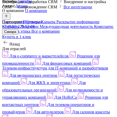
Тарифы
Тарифы
Интеграции и доработки CRM
Внедрение и настройка
Акции
Акции
CRM
Сопровождение CRM
Все интеграции
О компании
О компании
Пресс-центр
Партнерам
Партнерам
Отзывы
Карьера
Раскрытие информации
Контакты
+7 (846) 229-52-08
Лицензии
Международная деятельность
Комплаенс
и деловая этика
Все о компании
Самара
Купить в 1 клик
Назад
Для отраслей
Для e-commerce и маркетплейсов
Решения для
промышленности
Для финансовых компаний
Телеком-инфраструктура для IT-компаний и разработчиков
Для медицинских центров
Для логистических
компаний
Для ЖКХ и энергетики
Для
образовательных организаций
Для недвижимости и
управляющих компаний
Для HoReCa
Решения для
контактных центров
Для телеком-операторов и
провайдеров
Для автодилеров
Для салонов красоты