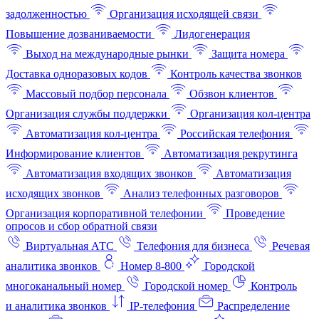
задолженностью
Организация исходящей связи
Повышение дозваниваемости
Лидогенерация
Выход на международные рынки
Защита номера
Доставка одноразовых кодов
Контроль качества звонков
Массовый подбор персонала
Обзвон клиентов
Организация службы поддержки
Организация кол-центра
Автоматизация кол-центра
Российская телефония
Информирование клиентов
Автоматизация рекрутинга
Автоматизация входящих звонков
Автоматизация
исходящих звонков
Анализ телефонных разговоров
Организация корпоративной телефонии
Проведение
опросов и сбор обратной связи
Виртуальная АТС
Телефония для бизнеса
Речевая
аналитика звонков
Номер 8-800
Городской
многоканальный номер
Городской номер
Контроль
и аналитика звонков
IP-телефония
Распределение