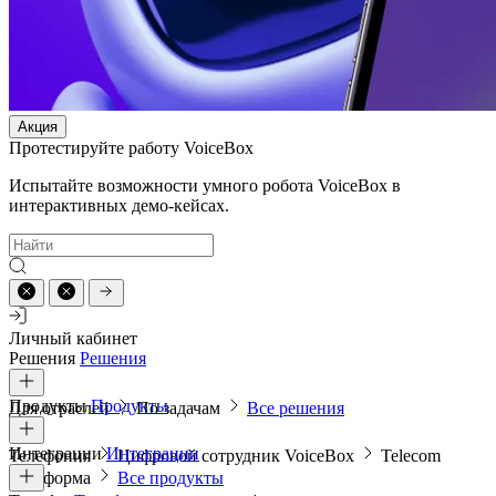
Акция
Протестируйте работу VoiceBox
Испытайте возможности умного робота VoiceBox в
интерактивных демо-кейсах.
Личный кабинет
Решения
Решения
Продукты
Продукты
Для отраслей
По задачам
Все решения
Интеграции
Интеграции
Телефония
Цифровой сотрудник VoiceBox
Telecom
платформа
Все продукты