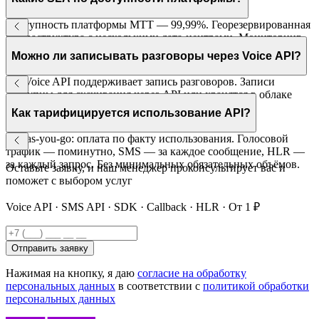
аналогична функции «Инкогнито».
Доступность платформы МТТ — 99,99%. Георезервированная
инфраструктура с несколькими дата-центрами. Мониторинг
24/7, техническая поддержка для API-партнёров.
Можно ли записывать разговоры через Voice API?
Да. Voice API поддерживает запись разговоров. Записи
доступны для скачивания через API или хранятся в облаке
МТТ — по выбору. Формат MP3 или WAV.
Как тарифицируется использование API?
Pay-as-you-go: оплата по факту использования. Голосовой
трафик — поминутно, SMS — за каждое сообщение, HLR —
за каждый запрос. Без минимальных обязательных объёмов.
Оставьте заявку, и наш менеджер проконсультирует вас и
поможет с выбором услуг
Voice API · SMS API · SDK · Callback · HLR · От 1 ₽
Отправить заявку
Нажимая на кнопку, я даю
согласие на обработку
персональных данных
в соответствии с
политикой обработки
персональных данных