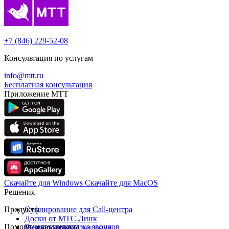
+7 (846) 229-52-08
Консультация по услугам
info@mtt.ru
Бесплатная консультация
Приложение МТТ
Скачайте для Windows
Cкачайте для MacOS
Решения
Продукты
Суфлирование для Call‑центра
Доски от МТС Линк
Помощь и поддержка
Речевая аналитика звонков
Универсальные решения