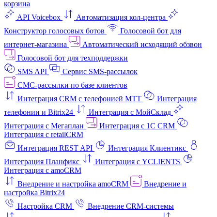
корзина
API Voicebox
Автоматизация кол‑центра
Конструктор голосовых ботов
Голосовой бот для
интернет‑магазина
Автоматический исходящий обзвон
Голосовой бот для техподдержки
SMS API
Сервис SMS-рассылок
СМС-рассылки по базе клиентов
Интеграция CRM с телефонией МТТ
Интеграция
телефонии и Bitrix24
Интеграция с МойСклад
Интеграция с Мегаплан
Интеграция с 1C CRM
Интеграция с retailCRM
Интеграция REST API
Интеграция Клиентикс
Интеграция Планфикс
Интеграция с YCLIENTS
Интеграция с amoCRM
Внедрение и настройка amoCRM
Внедрение и
настройка Bitrix24
Настройка CRM
Внедрение CRM-системы