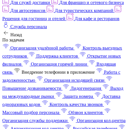
Для служб доставки
Для франшиз и сетевого бизнеса
Для автосервисов
Для туристических компаний
Решения для гостиниц и отелей
Для кафе и ресторанов
Служба персонала
Назад
По задачам
Организация удалённой работы
Контроль выездных
сотрудников
Поддержка клиентов
Открытие новых
филиалов
Организация горячей линии
Входящая
связь
Внедрение телефонии в приложение
Работа с
задолженностью
Организация исходящей связи
Повышение дозваниваемости
Лидогенерация
Выход
на международные рынки
Защита номера
Доставка
одноразовых кодов
Контроль качества звонков
Массовый подбор персонала
Обзвон клиентов
Организация службы поддержки
Организация кол-центра
Автоматизация кол-центра
Российская телефония