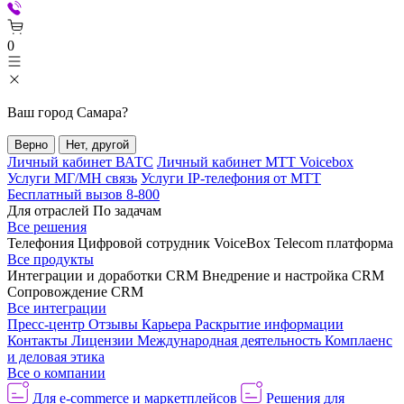
0
Ваш город
Самара
?
Верно
Нет, другой
Личный кабинет ВАТС
Личный кабинет МТТ Voicebox
Услуги МГ/МН связь
Услуги IP-телефония от МТТ
Бесплатный вызов 8-800
Для отраслей
По задачам
Все решения
Телефония
Цифровой сотрудник VoiceBox
Telecom платформа
Все продукты
Интеграции и доработки CRM
Внедрение и настройка CRM
Сопровождение CRM
Все интеграции
Пресс-центр
Отзывы
Карьера
Раскрытие информации
Контакты
Лицензии
Международная деятельность
Комплаенс
и деловая этика
Все о компании
Для e-commerce и маркетплейсов
Решения для