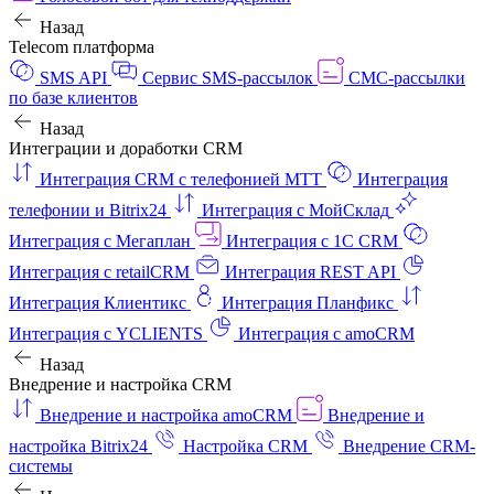
Назад
Telecom платформа
SMS API
Сервис SMS-рассылок
СМС-рассылки
по базе клиентов
Назад
Интеграции и доработки CRM
Интеграция CRM с телефонией МТТ
Интеграция
телефонии и Bitrix24
Интеграция с МойСклад
Интеграция с Мегаплан
Интеграция с 1C CRM
Интеграция с retailCRM
Интеграция REST API
Интеграция Клиентикс
Интеграция Планфикс
Интеграция с YCLIENTS
Интеграция с amoCRM
Назад
Внедрение и настройка CRM
Внедрение и настройка amoCRM
Внедрение и
настройка Bitrix24
Настройка CRM
Внедрение CRM-
системы