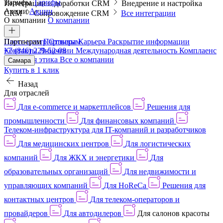
Тарифы
Тарифы
Интеграции и доработки CRM
Внедрение и настройка
Акции
Акции
CRM
Сопровождение CRM
Все интеграции
О компании
О компании
Пресс-центр
Партнерам
Партнерам
Отзывы
Карьера
Раскрытие информации
Контакты
+7 (846) 229-52-08
Лицензии
Международная деятельность
Комплаенс
и деловая этика
Все о компании
Самара
Купить в 1 клик
Назад
Для отраслей
Для e-commerce и маркетплейсов
Решения для
промышленности
Для финансовых компаний
Телеком-инфраструктура для IT-компаний и разработчиков
Для медицинских центров
Для логистических
компаний
Для ЖКХ и энергетики
Для
образовательных организаций
Для недвижимости и
управляющих компаний
Для HoReCa
Решения для
контактных центров
Для телеком-операторов и
провайдеров
Для автодилеров
Для салонов красоты