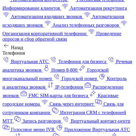
Информирование клиентов
Автоматизация рекрутинга
Автоматизация входящих звонков
Автоматизация
исходящих звонков
Анализ телефонных разговоров
Организация корпоративной телефонии
Проведение
опросов и сбор обратной связи
Назад
Телефония
Виртуальная АТС
Телефония для бизнеса
Речевая
аналитика звонков
Номер 8-800
Городской
многоканальный номер
Городской номер
Контроль
и аналитика звонков
IP-телефония
Распределение
звонков
FMC SIM-карты для бизнеса
Красивые
городские номера
Связь через интернет
Связь для
сотрудников компании
Интеграция CRM с телефонией
МТТ
Запись разговоров
Виртуальный контакт‑центр
Голосовое меню IVR
Приложение Виртуальная АТС