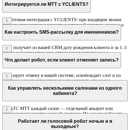
Интегрируется ли МТТ с YCLIENTS?
Да. Готовая интеграция с YCLIENTS: при входящем звонке
открывается карточка клиента с историей визитов, данные о
записях синхронизируются для напоминаний.
Как настроить SMS-рассылку для именинников?
МТТ получает из вашей CRM дату рождения клиента и за 1–3
дня до неё автоматически отправляет поздравление с
персональным предложением (скидка, бонус).
Что делает робот, если клиент отменяет запись?
Фиксирует отмену в вашей системе, освобождает слот и по
желанию может автоматически предложить это время
следующему клиенту из листа ожидания.
Как управлять несколькими салонами из одного
кабинета?
В ВАТС МТТ каждый салон — отдельный аккаунт или
подразделение внутри единой системы. Из одного кабинета
управляющий видит статистику по всем точкам и может
Работает ли голосовой робот ночью и в
сравнивать их работу.
выходные?