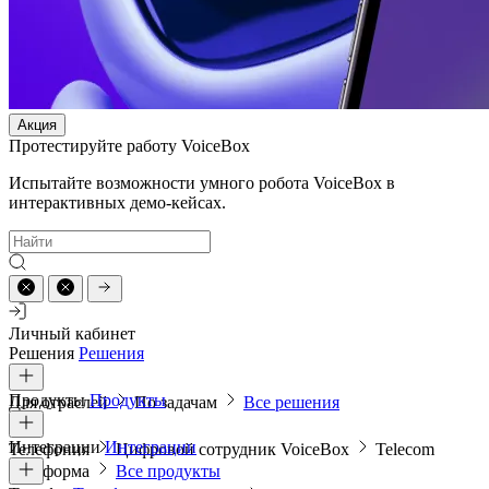
Акция
Протестируйте работу VoiceBox
Испытайте возможности умного робота VoiceBox в
интерактивных демо-кейсах.
Личный кабинет
Решения
Решения
Продукты
Продукты
Для отраслей
По задачам
Все решения
Интеграции
Интеграции
Телефония
Цифровой сотрудник VoiceBox
Telecom
платформа
Все продукты