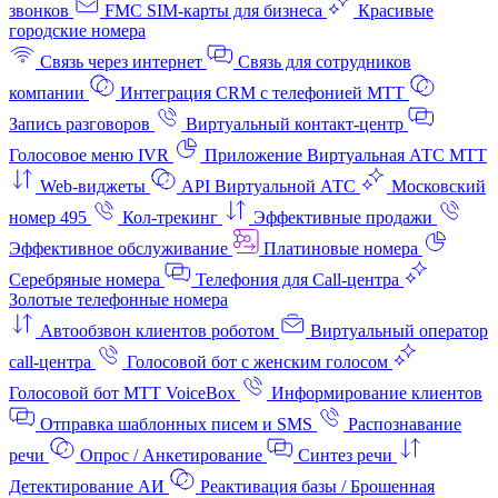
звонков
FMC SIM-карты для бизнеса
Красивые
городские номера
Связь через интернет
Связь для сотрудников
компании
Интеграция CRM с телефонией МТТ
Запись разговоров
Виртуальный контакт‑центр
Голосовое меню IVR
Приложение Виртуальная АТС МТТ
Web-виджеты
API Виртуальной АТС
Московский
номер 495
Кол-трекинг
Эффективные продажи
Эффективное обслуживание
Платиновые номера
Серебряные номера
Телефония для Call-центра
Золотые телефонные номера
Автообзвон клиентов роботом
Виртуальный оператор
call-центра
Голосовой бот с женским голосом
Голосовой бот МТТ VoiceBox
Информирование клиентов
Отправка шаблонных писем и SMS
Распознавание
речи
Опрос / Анкетирование
Синтез речи
Детектирование АИ
Реактивация базы / Брошенная