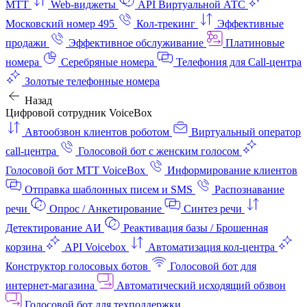
МТТ
Web-виджеты
API Виртуальной АТС
Московский номер 495
Кол-трекинг
Эффективные
продажи
Эффективное обслуживание
Платиновые
номера
Серебряные номера
Телефония для Call-центра
Золотые телефонные номера
Назад
Цифровой сотрудник VoiceBox
Автообзвон клиентов роботом
Виртуальный оператор
call-центра
Голосовой бот с женским голосом
Голосовой бот МТТ VoiceBox
Информирование клиентов
Отправка шаблонных писем и SMS
Распознавание
речи
Опрос / Анкетирование
Синтез речи
Детектирование АИ
Реактивация базы / Брошенная
корзина
API Voicebox
Автоматизация кол‑центра
Конструктор голосовых ботов
Голосовой бот для
интернет‑магазина
Автоматический исходящий обзвон
Голосовой бот для техподдержки