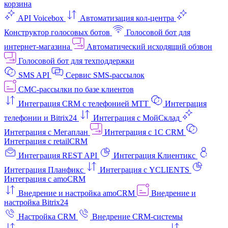
корзина
API Voicebox
Автоматизация кол‑центра
Конструктор голосовых ботов
Голосовой бот для
интернет‑магазина
Автоматический исходящий обзвон
Голосовой бот для техподдержки
SMS API
Сервис SMS-рассылок
СМС-рассылки по базе клиентов
Интеграция CRM с телефонией МТТ
Интеграция
телефонии и Bitrix24
Интеграция с МойСклад
Интеграция с Мегаплан
Интеграция с 1C CRM
Интеграция с retailCRM
Интеграция REST API
Интеграция Клиентикс
Интеграция Планфикс
Интеграция с YCLIENTS
Интеграция с amoCRM
Внедрение и настройка amoCRM
Внедрение и
настройка Bitrix24
Настройка CRM
Внедрение CRM-системы