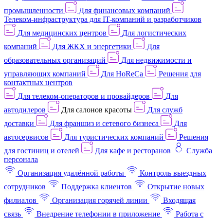
промышленности
Для финансовых компаний
Телеком-инфраструктура для IT-компаний и разработчиков
Для медицинских центров
Для логистических
компаний
Для ЖКХ и энергетики
Для
образовательных организаций
Для недвижимости и
управляющих компаний
Для HoReCa
Решения для
контактных центров
Для телеком-операторов и провайдеров
Для
автодилеров
Для салонов красоты
Для служб
доставки
Для франшиз и сетевого бизнеса
Для
автосервисов
Для туристических компаний
Решения
для гостиниц и отелей
Для кафе и ресторанов
Служба
персонала
Организация удалённой работы
Контроль выездных
сотрудников
Поддержка клиентов
Открытие новых
филиалов
Организация горячей линии
Входящая
связь
Внедрение телефонии в приложение
Работа с