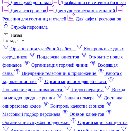
Для служб доставки
Для франшиз и сетевого бизнеса
Для автосервисов
Для туристических компаний
Решения для гостиниц и отелей
Для кафе и ресторанов
Служба персонала
Назад
По задачам
Организация удалённой работы
Контроль выездных
сотрудников
Поддержка клиентов
Открытие новых
филиалов
Организация горячей линии
Входящая
связь
Внедрение телефонии в приложение
Работа с
задолженностью
Организация исходящей связи
Повышение дозваниваемости
Лидогенерация
Выход
на международные рынки
Защита номера
Доставка
одноразовых кодов
Контроль качества звонков
Массовый подбор персонала
Обзвон клиентов
Организация службы поддержки
Организация кол-центра
Автоматизация кол-центра
Российская телефония