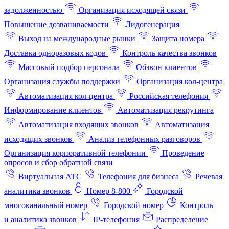
задолженностью
Организация исходящей связи
Повышение дозваниваемости
Лидогенерация
Выход на международные рынки
Защита номера
Доставка одноразовых кодов
Контроль качества звонков
Массовый подбор персонала
Обзвон клиентов
Организация службы поддержки
Организация кол-центра
Автоматизация кол-центра
Российская телефония
Информирование клиентов
Автоматизация рекрутинга
Автоматизация входящих звонков
Автоматизация
исходящих звонков
Анализ телефонных разговоров
Организация корпоративной телефонии
Проведение
опросов и сбор обратной связи
Виртуальная АТС
Телефония для бизнеса
Речевая
аналитика звонков
Номер 8-800
Городской
многоканальный номер
Городской номер
Контроль
и аналитика звонков
IP-телефония
Распределение