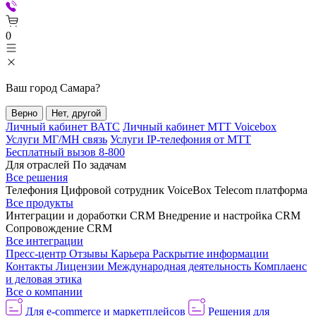
0
Ваш город
Самара
?
Верно
Нет, другой
Личный кабинет ВАТС
Личный кабинет МТТ Voicebox
Услуги МГ/МН связь
Услуги IP-телефония от МТТ
Бесплатный вызов 8-800
Для отраслей
По задачам
Все решения
Телефония
Цифровой сотрудник VoiceBox
Telecom платформа
Все продукты
Интеграции и доработки CRM
Внедрение и настройка CRM
Сопровождение CRM
Все интеграции
Пресс-центр
Отзывы
Карьера
Раскрытие информации
Контакты
Лицензии
Международная деятельность
Комплаенс
и деловая этика
Все о компании
Для e-commerce и маркетплейсов
Решения для