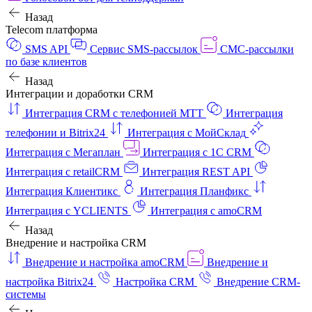
Назад
Telecom платформа
SMS API
Сервис SMS-рассылок
СМС-рассылки
по базе клиентов
Назад
Интеграции и доработки CRM
Интеграция CRM с телефонией МТТ
Интеграция
телефонии и Bitrix24
Интеграция с МойСклад
Интеграция с Мегаплан
Интеграция с 1C CRM
Интеграция с retailCRM
Интеграция REST API
Интеграция Клиентикс
Интеграция Планфикс
Интеграция с YCLIENTS
Интеграция с amoCRM
Назад
Внедрение и настройка CRM
Внедрение и настройка amoCRM
Внедрение и
настройка Bitrix24
Настройка CRM
Внедрение CRM-
системы