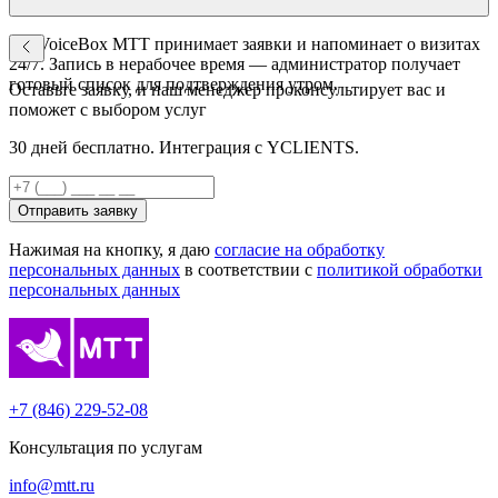
Да. VoiceBox МТТ принимает заявки и напоминает о визитах
24/7. Запись в нерабочее время — администратор получает
готовый список для подтверждения утром.
Оставьте заявку, и наш менеджер проконсультирует вас и
поможет с выбором услуг
30 дней бесплатно. Интеграция с YCLIENTS.
Отправить заявку
Нажимая на кнопку, я даю
согласие на обработку
персональных данных
в соответствии с
политикой обработки
персональных данных
+7 (846) 229-52-08
Консультация по услугам
info@mtt.ru